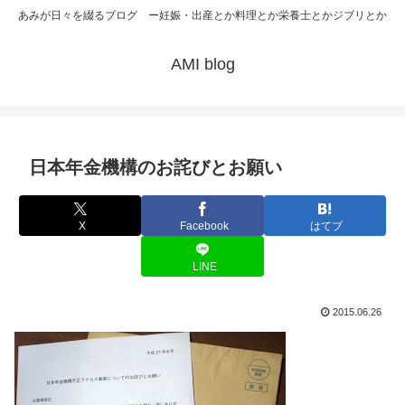
あみが日々を綴るブログ ー妊娠・出産とか料理とか栄養士とかジブリとか
AMI blog
日本年金機構のお詫びとお願い
X
Facebook
はてブ
LINE
2015.06.26