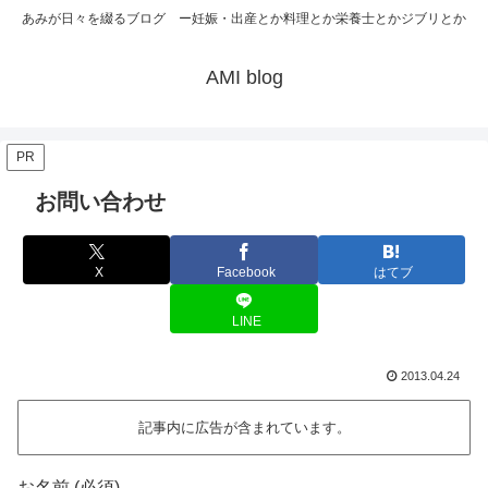
あみが日々を綴るブログ ー妊娠・出産とか料理とか栄養士とかジブリとか
AMI blog
PR
お問い合わせ
X
Facebook
はてブ
LINE
2013.04.24
記事内に広告が含まれています。
お名前 (必須)