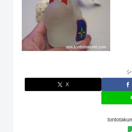
シ
X
tontot