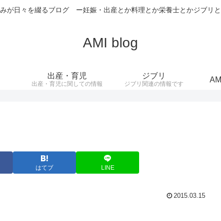
みが日々を綴るブログ ー妊娠・出産とか料理とか栄養士とかジブリと
AMI blog
出産・育児
ジブリ
AM
出産・育児に関しての情報
ジブリ関連の情報です
はてブ
LINE
2015.03.15