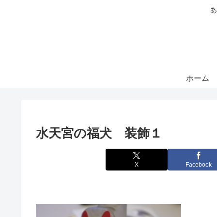
あ
ホーム
水天宮の福犬 装飾１
X
Facebook