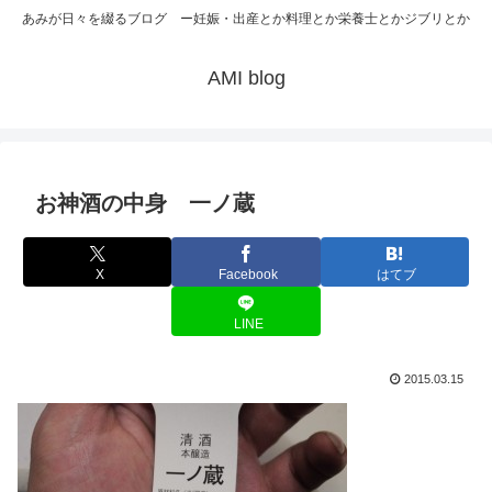
あみが日々を綴るブログ ー妊娠・出産とか料理とか栄養士とかジブリとか
AMI blog
お神酒の中身 一ノ蔵
X
Facebook
はてブ
LINE
2015.03.15