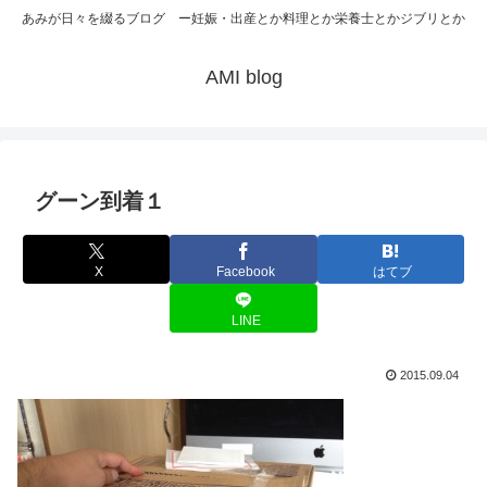
あみが日々を綴るブログ ー妊娠・出産とか料理とか栄養士とかジブリとか
AMI blog
グーン到着１
X
Facebook
はてブ
LINE
2015.09.04